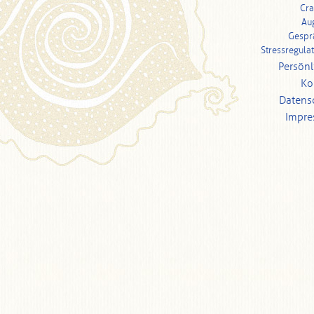
Cra
Au
Gespr
Stressregula
Persönl
Ko
Datens
Impr