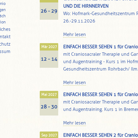
nio
UND DIE HIRNNERVEN
gen
26 - 29
Wo: Hofmark-Gesundheitszentrum 
äch
26.-29.11.2026
tion
iches
Mehr lesen
ntakt
chutz
EINFACH BESSER SEHEN 1 für Crani
Mär 2027
essum
mit Craniosacraler Therapie und Ga
12 - 14
und Augentraining - Kurs 1 im Hofm
Gesundheitszentrum Rohrbach/ Ilm
Mehr lesen
EINFACH BESSER SEHEN 1 für Crani
Mai 2027
mit Craniosacraler Therapie und Ga
28 - 30
und Augentraining. Kurs 1 in Breme
Mehr lesen
EINFACH BESSER SEHEN 2 für Crani
Sep 2027