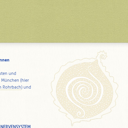
innen
uten und
i München (hier
m Rohrbach
) und
S NERVENSYSTEM