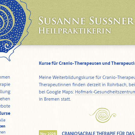
Kurse für Cranio-Therapeuten und Therapeut
mmen
Meine Weiterbildungskurse für Cranio-Therape
rapie
Therapeutinnen finden derzeit in Rohrbach, be
llung
bei Google Maps:
Hofmark-Gesundheitszentru
Sehen
in Bremen statt.
ebote
Kurse
Alle
ten
nen
CRANIOSACRALE THERAPIE FÜR DA
Nov 2026