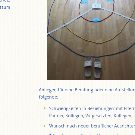
chutz
essum
Anliegen für eine Beratung oder eine Aufstellun
folgende:
Schwierigkeiten in Beziehungen: mit Elter
Partner, Kollegen, Vorgesetzten, Kollegen, 
Wunsch nach neuer beruflicher Ausrichtu