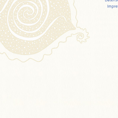
Datens
Impr