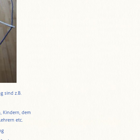
g sind z.B.
n, Kindern, dem
Lehrern etc.
ng