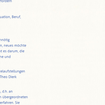
rfordern
uation, Beruf,
unnötig
en, neues möchte
t es darum, die
ine und
zelaufstellungen
 Theo Dierk
 d.h. an
em übergeordneten
erfahren. Sie